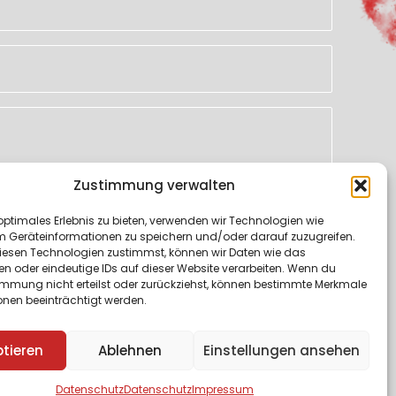
Zustimmung verwalten
optimales Erlebnis zu bieten, verwenden wir Technologien wie
klärung
zur Kenntnis genommen. Ich stimme zu, dass
m Geräteinformationen zu speichern und/oder darauf zuzugreifen.
taufnahme und für Rückfragen gespeichert werden.
esen Technologien zustimmst, können wir Daten wie das
en oder eindeutige IDs auf dieser Website verarbeiten. Wenn du
immung nicht erteilst oder zurückziehst, können bestimmte Merkmale
SENDEN
onen beeinträchtigt werden.
tieren
Ablehnen
Einstellungen ansehen
Datenschutz
Datenschutz
Impressum