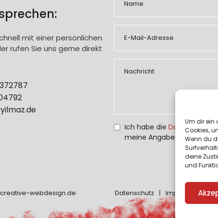
 sprechen:
chnell mit einer persönlichen
r rufen Sie uns gerne direkt
2372787
404792
yilmaz.de
Um dir ein 
Ich habe die
Datenschutzer
Cookies, u
meine Angaben zur Kontak
Wenn du di
Surfverhalt
deine Zust
und Funkti
Akzep
creative-webdesign.de
Datenschutz
Impressum