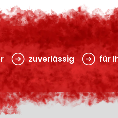
r
zuverlässig
für 